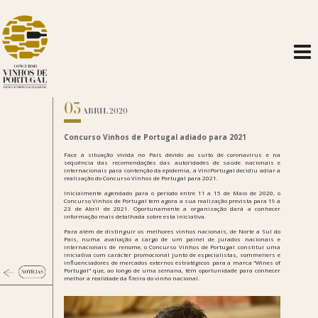
03
ABRIL 2020
Concurso Vinhos de Portugal adiado para 2021
Face à situação vivida no País devido ao surto de coronavírus e na
sequência das recomendações das autoridades de saúde nacionais e
internacionais para contenção da epidemia, a ViniPortugal decidiu adiar a
realização do Concurso Vinhos de Portugal para 2021.
Inicialmente agendado para o período entre 11 a 15 de Maio de 2020, o
Concurso Vinhos de Portugal tem agora a sua realização prevista para 19 a
23 de Abril de 2021. Oportunamente a organização dará a conhecer
informação mais detalhada sobre esta iniciativa.
Para além de distinguir os melhores vinhos nacionais, de Norte a Sul do
País, numa avaliação a cargo de um painel de jurados nacionais e
internacionais de renome, o Concurso Vinhos de Portugal constitui uma
iniciativa com carácter promocional junto de especialistas, sommeliers e
influenciadores de mercados externos estratégicos para a marca "Wines of
Portugal" que, ao longo de uma semana, têm oportunidade para conhecer
melhor a realidade da fileira do vinho nacional.