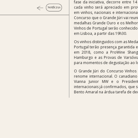
fase da iniciativa, decorre entre 
cada vinho será apreciado em prov
em vinhos, nacionais e internaciona
Concurso que o Grande Júri vai reuni
medalhas Grande Ouro e os Melhor
Vinhos de Portugal serão conhecido
em Lisboa, a partir das 19h30.
Os vinhos distinguidos com as Med
Portugal terão presença garantida e
em 2018, como a ProWine Shangh
Hamburgo e as Provas de Varsóvia
para momentos de degustação ao lo
O Grande Júri do Concurso Vinhos d
renome internacional. O canadiano
Vianna Junior MW e o Presiden
internacionais já confirmados, que 
Bento Amaral na árdua tarefa de dec