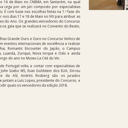
14 e 16 de Maio no CNEMA, em Santarém, na qual
a cega por um júri composto por especialistas
is. É com base nas escolhas feitas na 1.ª fase do
r nos dias 17 e 18 de Maio no IVV para atribuir as
es do Ano. Os grandes vencedores do Concurso
s na gala que se realizará no Convento do Beato,
alhas Grande Ouro e Ouro no Concurso Vinhos de
m eventos internacionais de excelência a realizar
ai, Romantic Encounter do Japão, o Campus
, Luanda, Zurique, Nova Iorque e Oslo e ainda
ngo do ano no Museu La Cité du Vin.
e Portugal volta a contar com especialistas de
 John Szabo MS, Evan Goldstein dos EUA, Dirceu
te da ASI, Andrés Rosberg são os jurados
se juntam a Luís Lopes, presidente do Concurso, e
idir quais os vencedores da edição 2018.